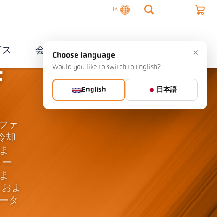
JA
ビス
会社概要
連絡先
×
Choose language
Would you like to switch to English?
F
English
日本語
光ファ
冷却
ま
メー
ま
、およ
ータ