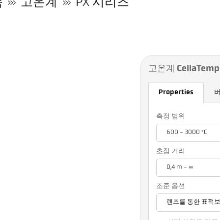
품
고온계
PX 시리즈
고온계 CellaTemp 
Properties
측정 범위
600 - 3000 °C
초점 거리
0,4 m - ∞
조준 옵션
렌즈를 통한 표적