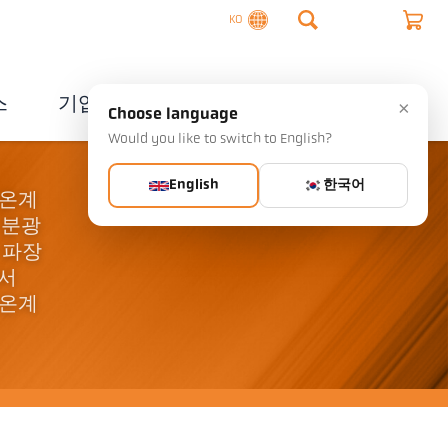
KO
스
기업
연락처
×
Choose language
Would you like to switch to English?
English
한국어
고온계
 분광
 파장
라서
고온계