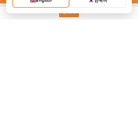
English
한국어
연락처
Keller HCW GmbH
Pyrometer Systems
Carl-Keller-Straße 2-10
49479 Ibbenbüren, Germany
Telefon +49 (0) 5451 850
ps@keller.de
링크
Legal Notice
Privacy
GTC