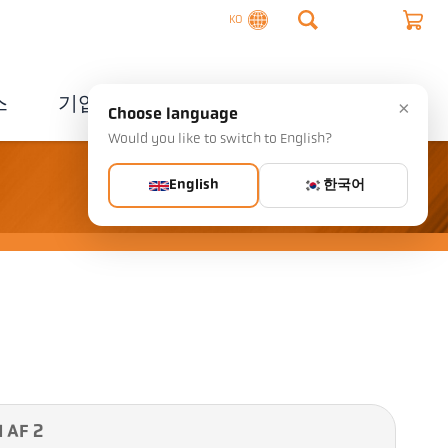
KO
스
기업
연락처
×
Choose language
Would you like to switch to English?
English
한국어
 AF 2