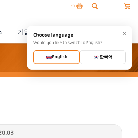
KO
스
기업
연락처
×
Choose language
Would you like to switch to English?
English
한국어
0.03