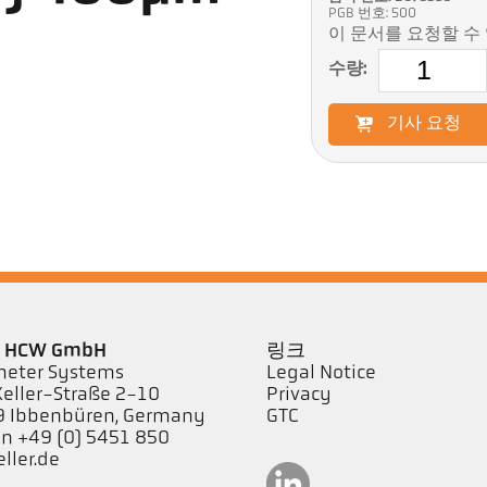
PGB 번호: 500
이 문서를 요청할 수
수량:
기사 요청
er HCW GmbH
링크
eter Systems
Legal Notice
Keller-Straße 2-10
Privacy
 Ibbenbüren, Germany
GTC
on +49 (0) 5451 850
ller.de