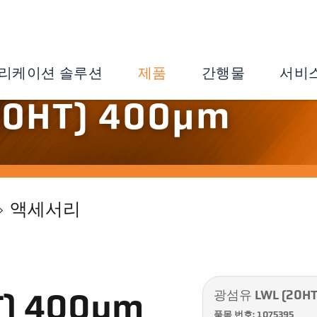
리케이션 솔루션
제품
간행물
서비
0HT) 400µm
액세서리
광섬유 LWL (20HT
) 400µm
품목 번호: 1075395