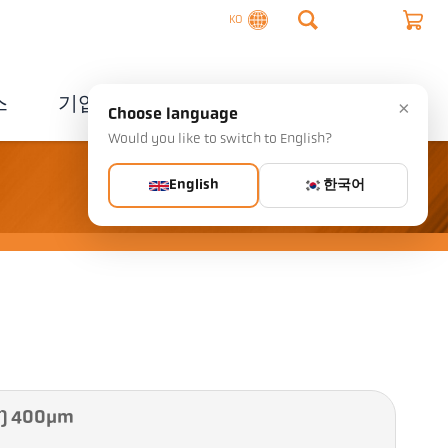
KO
스
기업
연락처
×
Choose language
Would you like to switch to English?
English
한국어
) 400µm