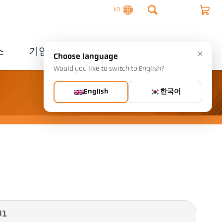
KO
스
기업
연락처
×
Choose language
Would you like to switch to English?
English
한국어
01