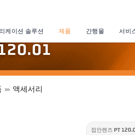
리케이션 솔루션
제품
간행물
서비
20.01
품
액세서리
접안렌즈 PT 120.