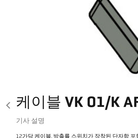
케이블 VK 01/K AF
기사 설명
12가닥 케이블, 방출률 스위치가 장착된 단자함 포