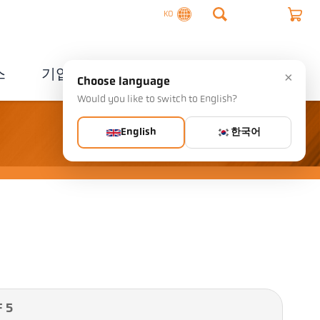
KO
스
기업
연락처
×
Choose language
Would you like to switch to English?
English
한국어
 5