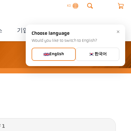
KO
스
기업
연락처
×
Choose language
Would you like to switch to English?
English
한국어
 1