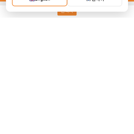
연락처
Keller HCW GmbH
Pyrometer Systems
Carl-Keller-Straße 2-10
49479 Ibbenbüren, Germany
Telefon +49 (0) 5451 850
ps@keller.de
링크
Legal Notice
Privacy
GTC