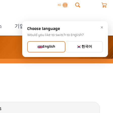
KO
스
기업
연락처
×
Choose language
Would you like to switch to English?
English
한국어
4