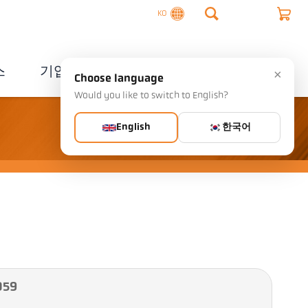
KO
스
기업
연락처
×
Choose language
Would you like to switch to English?
English
한국어
059