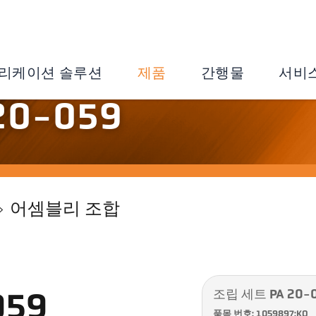
리케이션 솔루션
제품
간행물
서비
20-059
어셈블리 조합
조립 세트 PA 20-
059
품목 번호: 1059897:KO