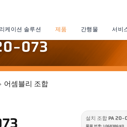
리케이션 솔루션
제품
간행물
서비
0-073
어셈블리 조합
설치 조합 PA 20-
073
품목 번호: 1068386:KO