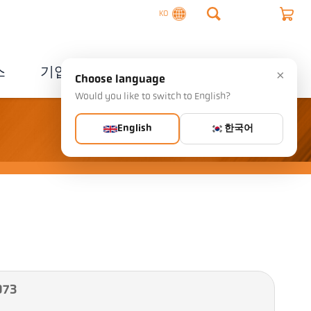
KO
스
기업
연락처
×
Choose language
Would you like to switch to English?
English
한국어
073