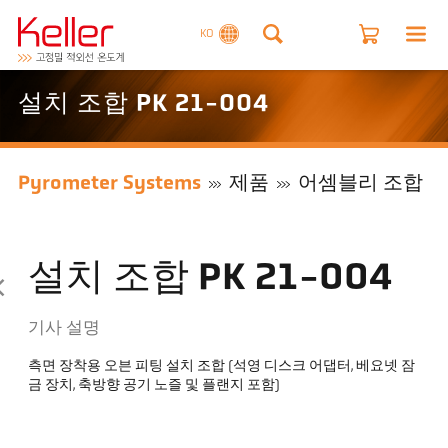
KO
설치 조합 PK 21-004
Pyrometer Systems
제품
어셈블리 조합
설치 조합 PK 21-004
기사 설명
측면 장착용 오븐 피팅 설치 조합 (석영 디스크 어댑터, 베요넷 잠
금 장치, 축방향 공기 노즐 및 플랜지 포함)