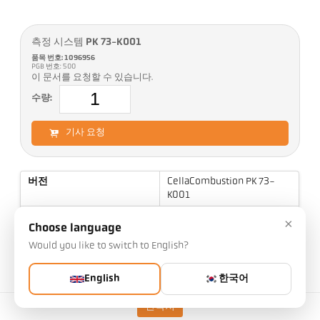
측정 시스템 PK 73-K001
품목 번호: 1096956
PGB 번호: 500
이 문서를 요청할 수 있습니다.
수량:
기사 요청
버전
CellaCombustion PK 73-
K001
측정 범위
500 - 2500 °C
×
Choose language
표적 크기
7 mm
Would you like to switch to English?
초점 거리
0,4 m
English
한국어
측정 영역의 형태
원형
측정 원리
스펙트럼
연락처