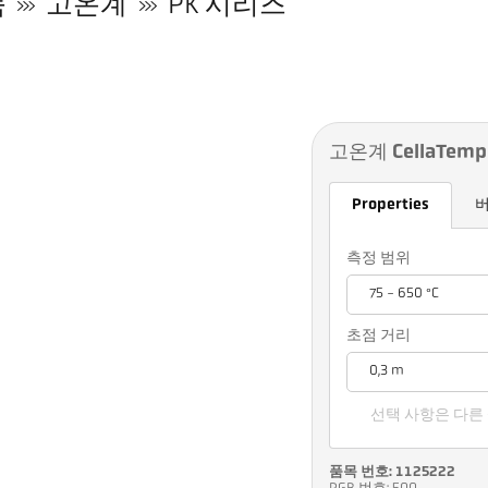
품
고온계
PK 시리즈
고온계 CellaTemp 
Properties
측정 범위
75 - 650 °C
초점 거리
0,3 m
선택 사항은 다른
품목 번호: 1125222