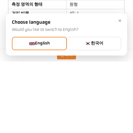
측정 영역의 형태
원형
거리 비율
40 : 1
×
렌즈
PZ 20.08
Choose language
Would you like to switch to English?
측정 원리
스펙트럼
조준 옵션
렌즈를 통한 표적보기
English
한국어
조준 옵션
레이저 표적 광
연락처
기술 자료
다운로드
시야각 계산기
액세서리