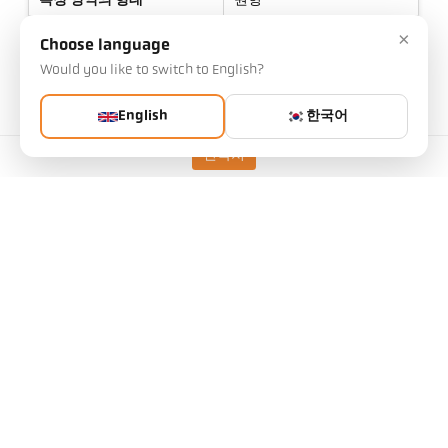
측정 영역의 형태
원형
거리 비율
45 : 1
×
Choose language
렌즈
PZ 20.08
Would you like to switch to English?
측정 원리
Two color
English
한국어
조준 옵션
렌즈를 통한 표적보기
연락처
기술 자료
다운로드
시야각 계산기
액세서리
방사율 계산기