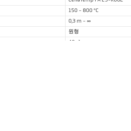
CellaTemp PA 29-K002
150 - 800 °C
0,3 m - ∞
원형
48 : 1
PZ 20.08
스펙트럼
레이저 표적 광
다운로드
방사율 계산기