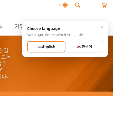
KO
스
기업
연락처
×
Choose language
Would you like to switch to English?
English
한국어
은 일
파 고온
범위
야에
다.