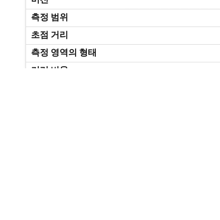
버전
측정 범위
초점 거리
측정 영역의 형태
거리 비율
렌즈
측정 원리
조준 옵션
기술 자료
액세서리