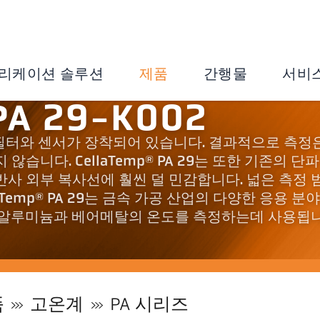
리케이션 솔루션
제품
간행물
서비
A 29-K002
 차단 필터와 센서가 장착되어 있습니다. 결과적으로 측정
습니다. CellaTemp® PA 29는 또한 기존의 단
반사 외부 복사선에 훨씬 덜 민감합니다. 넓은 측정 
Temp® PA 29는 금속 가공 산업의 다양한 응용 분
서 알루미늄과 베어메탈의 온도를 측정하는데 사용됩니
품
고온계
PA 시리즈