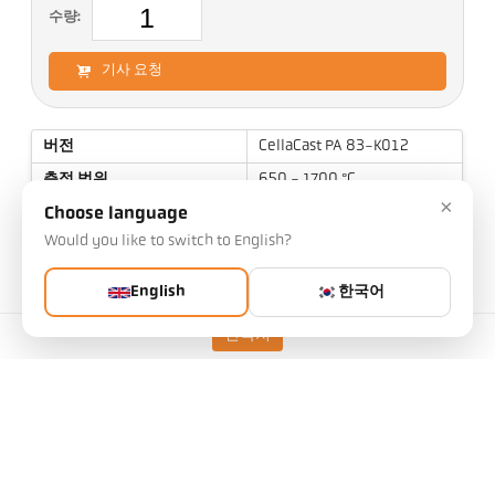
수량:
기사 요청
버전
CellaCast PA 83-K012
측정 범위
650 - 1700 °C
×
초점 거리
0,4 m - ∞
Choose language
Would you like to switch to English?
측정 영역의 형태
파노라마
거리 비율
45:1 / 230:1
English
한국어
렌즈
PZ 20.01
연락처
측정 원리
Two color
조준 옵션
카메라 화상형
기술 자료