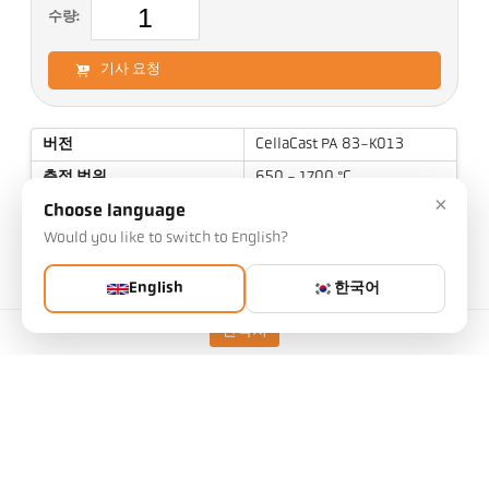
수량:
기사 요청
버전
CellaCast PA 83-K013
측정 범위
650 - 1700 °C
×
초점 거리
0,4 m - ∞
Choose language
Would you like to switch to English?
측정 영역의 형태
파노라마
거리 비율
45:1 / 230:1
English
한국어
렌즈
PZ 20.01
연락처
측정 원리
Two color
조준 옵션
카메라 화상형
기술 자료