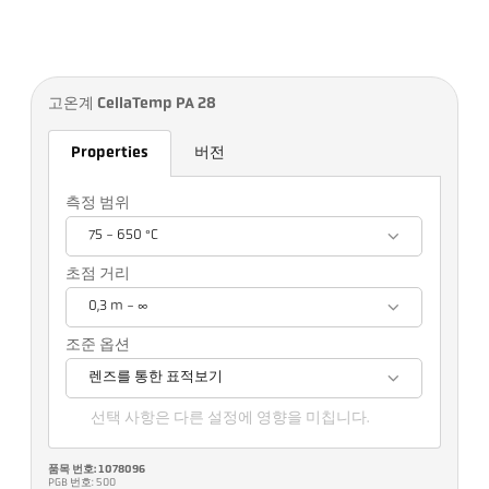
고온계 CellaTemp PA 28
Properties
버전
측정 범위
75 - 650 °C
초점 거리
0,3 m - ∞
조준 옵션
렌즈를 통한 표적보기
선택 사항은 다른 설정에 영향을 미칩니다.
품목 번호: 1078096
PGB 번호: 500