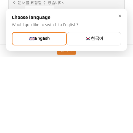
이 문서를 요청할 수 있습니다.
수량:
×
Choose language
Would you like to switch to English?
기사 요청
English
한국어
버전
CellaTemp PA 28 AF 10
/D
연락처
측정 범위
75 - 650 °C
초점 거리
0,3 m - ∞
측정 영역의 형태
원형
거리 비율
48 : 1
렌즈
PZ 20.08
측정 원리
스펙트럼
조준 옵션
렌즈를 통한 표적보기