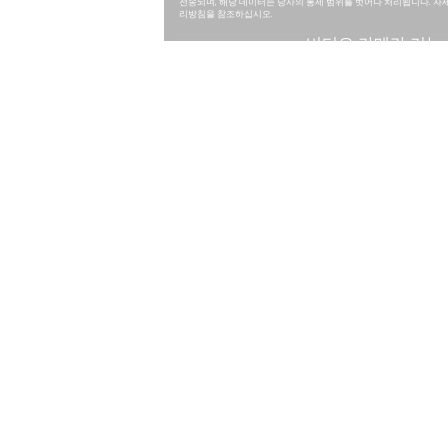
전송되며, 해당 데이터는 당사의 통제 범위를 벗어나 처리됩니다. 자
리방침을 참조하십시오.
비디오 카메라 기능
버전
측정 영역의 형태
거리 비율
측정 원리
조준 옵션
기술 자료