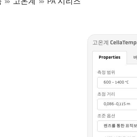
품
고온계
PA 시리즈
고온계 CellaTemp 
Properties
측정 범위
600 - 1400 °C
초점 거리
0,086-0,115 m
조준 옵션
렌즈를 통한 표적