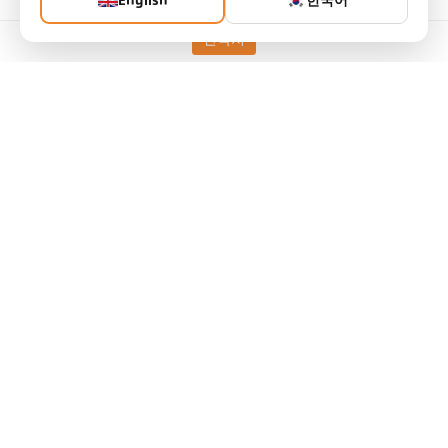
English
한국어
연락처
버전
CellaCombustion PX 17 AF
1
/D
측정 범위
400 - 2000 °C
초점 거리
0,8 m - ∞
측정 영역의 형태
원형
거리 비율
75 : 1
렌즈
PZ 15.03
측정 원리
스펙트럼
조준 옵션
렌즈를 통한 표적보기
기술 자료
다운로드