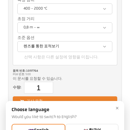
측정 범위
400 - 2000 °C
초점 거리
0,8 m - ∞
조준 옵션
렌즈를 통한 표적보기
선택 사항은 다른 설정에 영향을 미칩니다.
품목 번호: 1097764
PGB 번호: 500
이 문서를 요청할 수 있습니다.
수량:
기사 요청
×
Choose language
Would you like to switch to English?
IO-Link에 대한 추가 정보 :