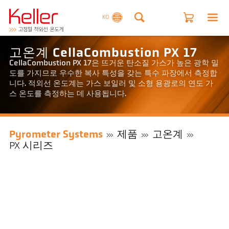
KO
고온계 CellaCombustion PX 17
CellaCombustion PX 17은 뜨거운 탄소질 가스가 높은 광학 밀
도를 가지므로 우수한 복사 특성을 갖는 특수 파장에서 측정합
니다. 적외선 온도계는 가스 보일러 및 소형 용광로의 연도 가
스 온도를 측정하는 데 사용됩니다.
Pyrometer Systems
제품
고온계
PX 시리즈