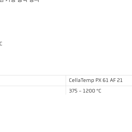
C
CellaTemp PX 61 AF 21
375 - 1200 °C
0,12 m - ∞
원형
40 : 1