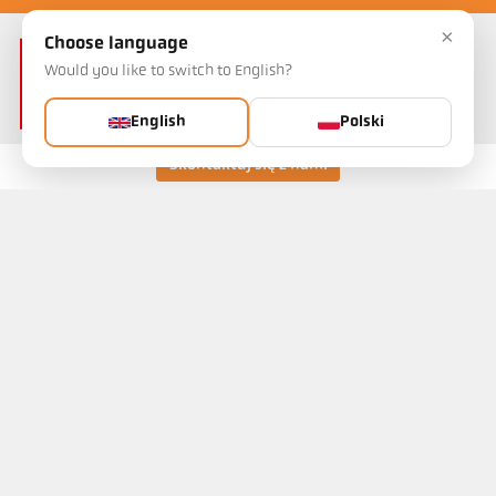
×
Choose language
Would you like to switch to English?
English
Polski
Skontaktuj się z nami
Keller HCW GmbH
Pyrometer Systems
Carl-Keller-Straße 2-10
49479 Ibbenbüren, Germany
Telefon +49 (0) 5451 850
ps@keller.de
Linki
Legal Notice
Privacy
GTC
Kontakt