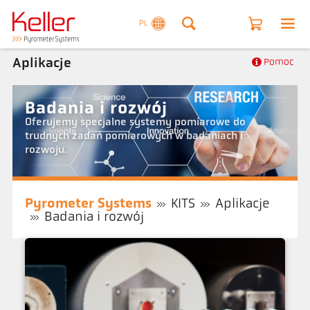
PL
Aplikacje
Pomoc
Badania i rozwój
Oferujemy specjalne systemy pomiarowe do
trudnych zadań pomiarowych w badaniach i
rozwoju.
Pyrometer Systems
KITS
Aplikacje
Badania i rozwój