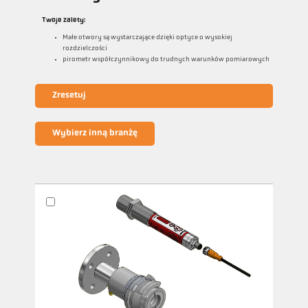
Twoje zalety:
Małe otwory są wystarczające dzięki optyce o wysokiej
rozdzielczości
pirometr współczynnikowy do trudnych warunków pomiarowych
Zresetuj
Wybierz inną branżę