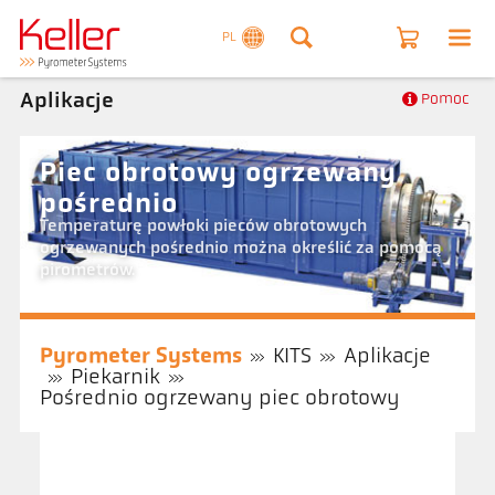
PL
Aplikacje
Pomoc
Piec obrotowy ogrzewany
pośrednio
Temperaturę powłoki pieców obrotowych
ogrzewanych pośrednio można określić za pomocą
pirometrów.
Pyrometer Systems
KITS
Aplikacje
Piekarnik
Pośrednio ogrzewany piec obrotowy