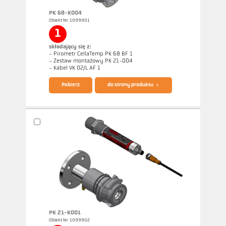
PK 68-K004
Obiekt Nr: 1099901
1
składający się z:
- Pirometr CellaTemp PK 68 BF 1
- Zestaw montażowy PK 21-004
Broszura CellaTemp PK PKF PKL
Questionnaire Radiation Pyrometers
- Kabel VK 02/L AF 1
Pobierz
do strony produktu
PK 21-K001
Obiekt Nr: 1099902
Rysunek wymiarowy PK 68-K004