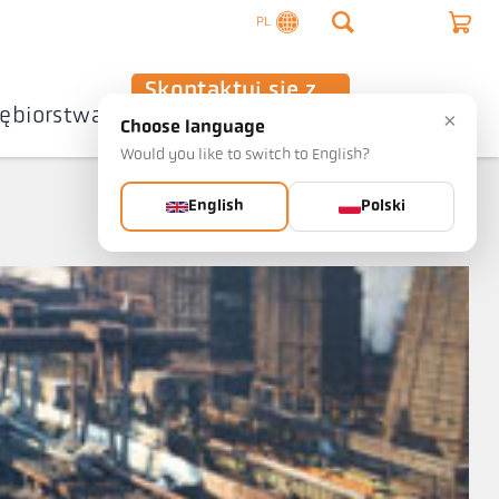
PL
Skontaktuj się z
iębiorstwa
nami
×
Choose language
Would you like to switch to English?
Pomoc
English
Polski