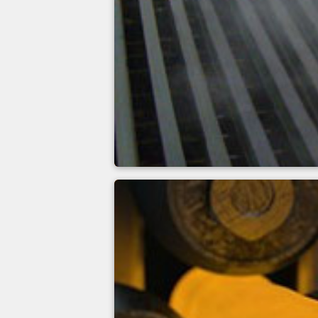
Łoże chłodzące w