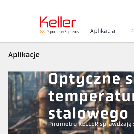
Aplikacja
P
Aplikacje
Optyczne 
temperatu
stalowego
Pirometry KELLER sprawdzają 