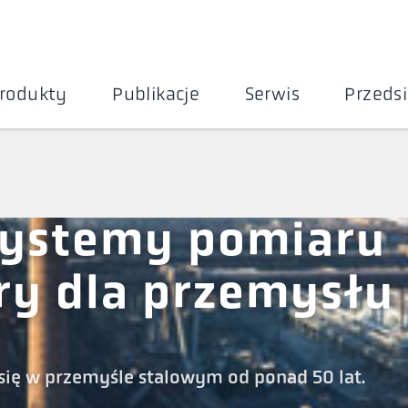
rodukty
Publikacje
Serwis
Przeds
systemy pomiaru
ry dla przemysłu
się w przemyśle stalowym od ponad 50 lat.