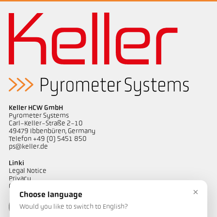
Rysunek wymiarowy PA 10-K004
Keller HCW GmbH
Pyrometer Systems
Carl-Keller-Straße 2-10
49479 Ibbenbüren, Germany
Telefon +49 (0) 5451 850
ps@keller.de
Linki
Legal Notice
Privacy
GTC
×
Choose language
Would you like to switch to English?