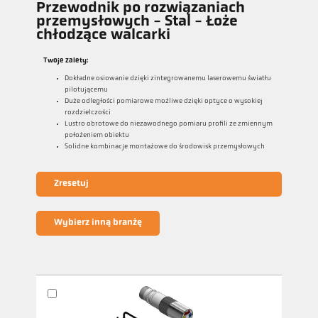
Przewodnik po rozwiązaniach
przemysłowych - Stal - Łoże
chłodzące walcarki
Twoje zalety:
Dokładne osiowanie dzięki zintegrowanemu laserowemu światłu
pilotującemu
Duże odległości pomiarowe możliwe dzięki optyce o wysokiej
rozdzielczości
Lustro obrotowe do niezawodnego pomiaru profili ze zmiennym
położeniem obiektu
Solidne kombinacje montażowe do środowisk przemysłowych
Zresetuj
Wybierz inną branżę