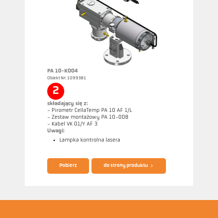
PA 10-K004
Obiekt Nr: 1099381
Rysunek wymiarowy PA 20-K006
2
składający się z:
- Pirometr CellaTemp PA 10 AF 1/L
- Zestaw montażowy PA 10-008
- Kabel VK 01/Y AF 3
Uwagi:
Lampka kontrolna lasera
Broszura CellaTemp PA
Questionnaire Radiation Pyrometers
Pobierz
do strony produktu