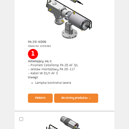
PA 20-K006
Obiekt Nr: 1099382
1
składający się z:
- Pirometr CellaTemp PA 20 AF 3/L
- zestaw montażowy PA 20-117
- Kabel VK 01/Y AF 3
Uwagi:
Lampka kontrolna lasera
Broszura CellaTemp PA
Questionnaire Radiation Pyrometers
Pobierz
do strony produktu