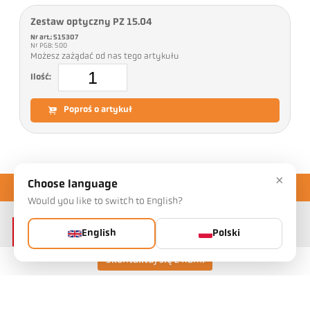
Zestaw optyczny PZ 15.04
Nr art.: 515307
Nr PGB: 500
Możesz zażądać od nas tego artykułu
Ilość:
Poproś o artykuł
×
Choose language
Would you like to switch to English?
English
Polski
Skontaktuj się z nami