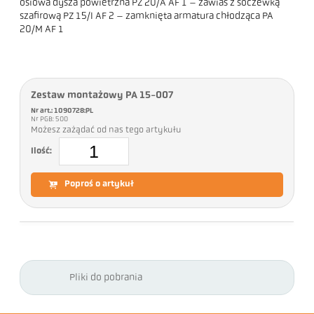
osiowa dysza powietrzna PZ 20/A AF 1 – zawias z soczewką
szafirową PZ 15/I AF 2 – zamknięta armatura chłodząca PA
20/M AF 1
Zestaw montażowy PA 15-007
Nr art.: 1090728:PL
Nr PGB: 500
Możesz zażądać od nas tego artykułu
Ilość:
Poproś o artykuł
Pliki do pobrania