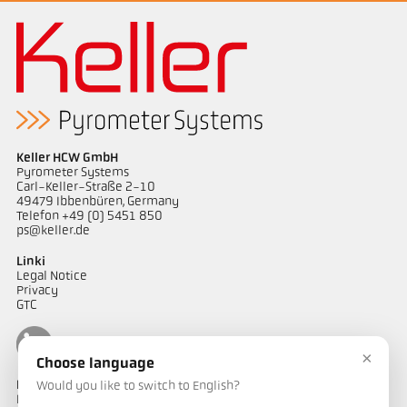
Keller HCW GmbH
Pyrometer Systems
Carl-Keller-Straße 2-10
49479 Ibbenbüren, Germany
Telefon +49 (0) 5451 850
ps@keller.de
Linki
Legal Notice
Privacy
GTC
×
Choose language
Kontakt
Would you like to switch to English?
Mają Państwo pytania dotyczące naszych rozwiązań do pomiaru