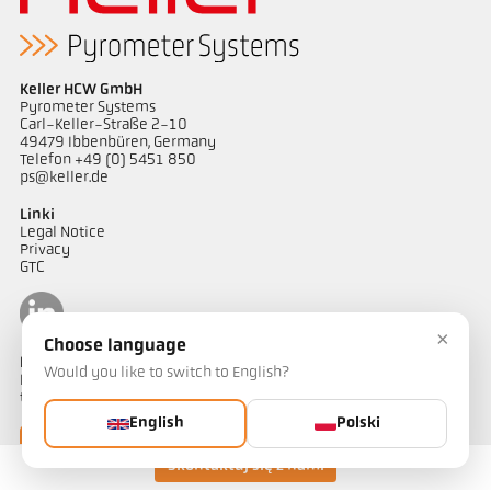
Keller HCW GmbH
Pyrometer Systems
Carl-Keller-Straße 2-10
49479 Ibbenbüren, Germany
Telefon +49 (0) 5451 850
ps@keller.de
Linki
Legal Notice
Privacy
GTC
×
Choose language
Kontakt
Would you like to switch to English?
Mają Państwo pytania dotyczące naszych rozwiązań do pomiaru
temperatury? Nasz zespół chętnie służy pomocą.
English
Polski
Skontaktuj się z nami
Skontaktuj się z nami