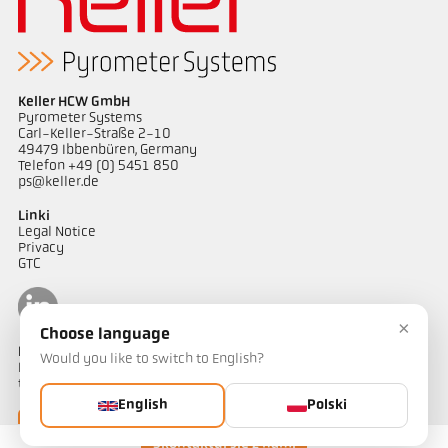
Keller HCW GmbH
Pyrometer Systems
Carl-Keller-Straße 2-10
49479 Ibbenbüren, Germany
Telefon +49 (0) 5451 850
ps@keller.de
Linki
Legal Notice
Privacy
GTC
×
Choose language
Kontakt
Would you like to switch to English?
Mają Państwo pytania dotyczące naszych rozwiązań do pomiaru
temperatury? Nasz zespół chętnie służy pomocą.
English
Polski
Skontaktuj się z nami
Skontaktuj się z nami