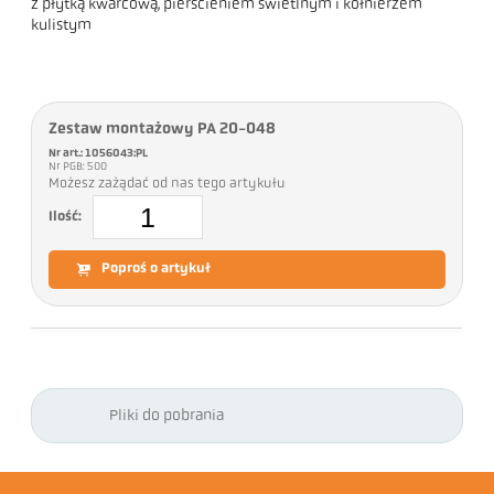
z płytką kwarcową, pierścieniem świetlnym i kołnierzem
kulistym
Zestaw montażowy PA 20-048
Nr art.: 1056043:PL
Nr PGB: 500
Możesz zażądać od nas tego artykułu
Ilość:
Poproś o artykuł
Pliki do pobrania