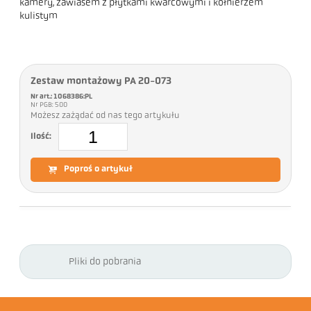
kamery, zawiasem z płytkami kwarcowymi i kołnierzem
kulistym
Zestaw montażowy PA 20-073
Nr art.: 1068386:PL
Nr PGB: 500
Możesz zażądać od nas tego artykułu
Ilość:
Poproś o artykuł
Pliki do pobrania