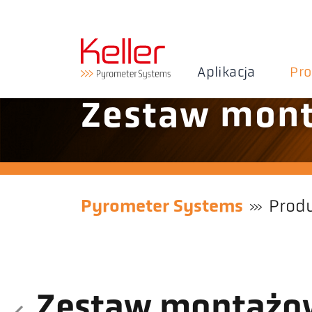
Aplikacja
Pr
Zestaw mon
Pyrometer Systems
Prod
Zestaw montażo