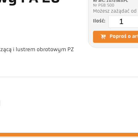
Nr art.: 1072563:PL
Nr PGB: 500
Możesz zażądać od 
Ilość:
Poproś o ar
zącą i lustrem obrotowym PZ