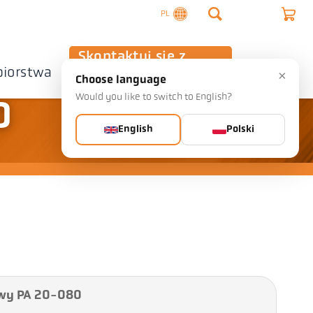
PL
Skontaktuj się z
biorstwa
nami
×
Choose language
Would you like to switch to English?
0
English
Polski
wy PA 20-080