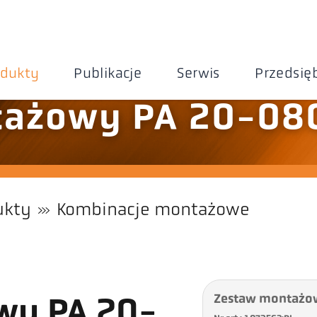
odukty
Publikacje
Serwis
Przedsię
tażowy PA 20-08
ukty
Kombinacje montażowe
Zestaw montażo
wy PA 20-