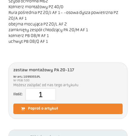
Szyba ochronna M62
Kołnierz montażowy PZ 40/D
Rura pośrednia PZ 20/J AF 1- -osowa dysza powietrzna PZ
20/A AF 1
obejma mocująca PZ 20/L AF 2
zamknięty zespół chłodzący PA 20/M AF 1
kołnierz PB 08/R AF 1
uchwyt PB 08/Q AF 1
zestaw montażowy PA 20-117
Nr art.: 1099355:PL
Nr PGB: 500
Możesz zażądać od nas tego artykułu
Ilość:
Poproś o artykuł