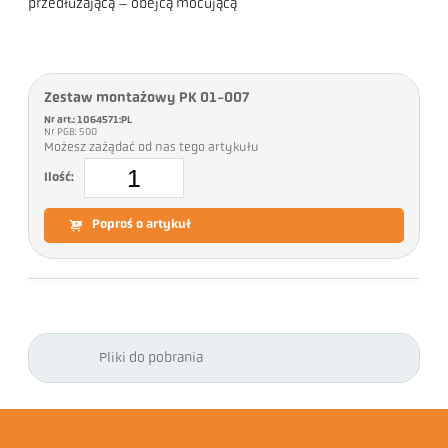
przedłużającą – obejcą mocującą
Zestaw montażowy PK 01-007
Nr art.: 1064571:PL
Nr PGB: 500
Możesz zażądać od nas tego artykułu
Ilość:
Poproś o artykuł
Pliki do pobrania