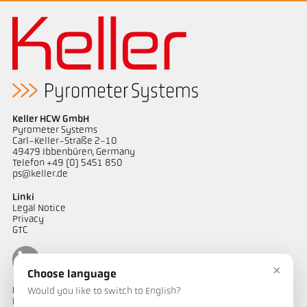
Keller HCW GmbH
Pyrometer Systems
Carl-Keller-Straße 2-10
49479 Ibbenbüren, Germany
Telefon +49 (0) 5451 850
ps@keller.de
Linki
Legal Notice
Privacy
GTC
×
Choose language
Kontakt
Would you like to switch to English?
Mają Państwo pytania dotyczące naszych rozwiązań do pomiaru