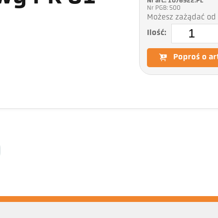
Nr art.: 1076922:PL
Nr PGB: 500
Możesz zażądać od 
Ilość:
Poproś o ar