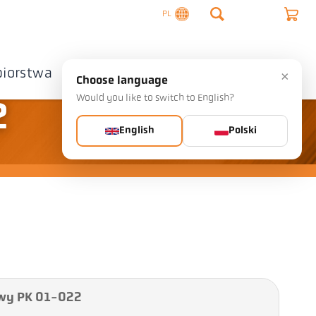
PL
biorstwa
Skontaktuj się z nami
×
Choose language
Would you like to switch to English?
2
English
Polski
wy PK 01-022