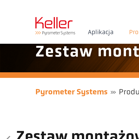
Aplikacja
Pr
Zestaw mon
Pyrometer Systems
Prod
Zestaw montażo