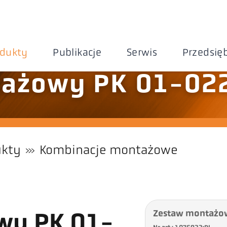
odukty
Publikacje
Serwis
Przedsię
tażowy PK 01-02
ukty
Kombinacje montażowe
Zestaw montażo
wy PK 01-