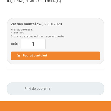
bagnetowym i armaturą chłodzącą
Zestaw montażowy PK 01-028
Nr art.: 1087456:PL
Nr PGB: 500
Możesz zażądać od nas tego artykułu
Ilość:
Poproś o artykuł
Pliki do pobrania