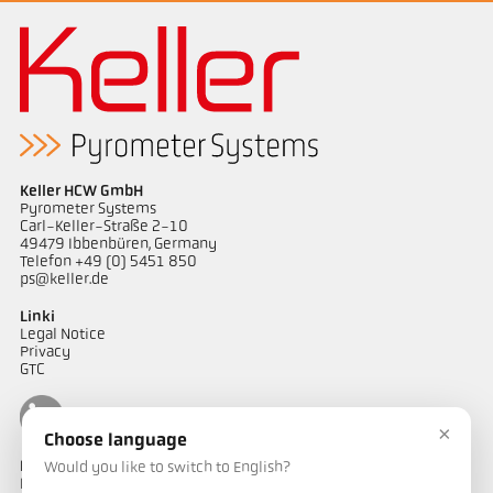
Keller HCW GmbH
Pyrometer Systems
Carl-Keller-Straße 2-10
49479 Ibbenbüren, Germany
Telefon +49 (0) 5451 850
ps@keller.de
Linki
Legal Notice
Privacy
GTC
×
Choose language
Kontakt
Would you like to switch to English?
Mają Państwo pytania dotyczące naszych rozwiązań do pomiaru