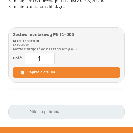
zamknięciem bagnetowym, nasadka z tarczą ZnS oraz
zamknięta armatura chłodząca
Zestaw montażowy PK 11-006
Nr art.: 1096071:PL
Nr PGB: 500
Możesz zażądać od nas tego artykułu
Ilość:
Poproś o artykuł
Pliki do pobrania