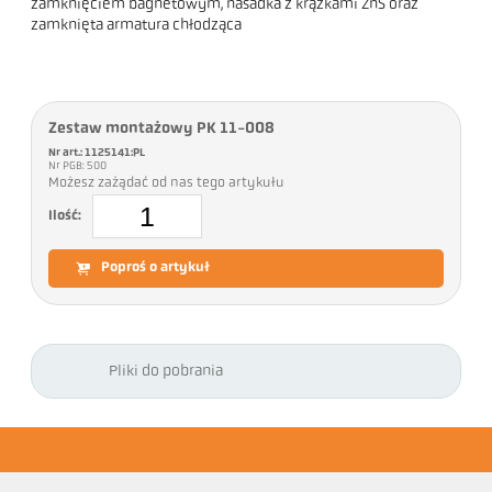
zamknięciem bagnetowym, nasadka z krążkami ZnS oraz
zamknięta armatura chłodząca
Zestaw montażowy PK 11-008
Nr art.: 1125141:PL
Nr PGB: 500
Możesz zażądać od nas tego artykułu
Ilość:
Poproś o artykuł
Pliki do pobrania