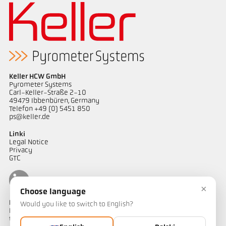
Keller HCW GmbH
Pyrometer Systems
Carl-Keller-Straße 2-10
49479 Ibbenbüren, Germany
Telefon +49 (0) 5451 850
ps@keller.de
Linki
Legal Notice
Privacy
GTC
×
Choose language
Kontakt
Would you like to switch to English?
Mają Państwo pytania dotyczące naszych rozwiązań do pomiaru
temperatury? Nasz zespół chętnie służy pomocą.