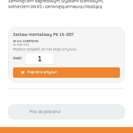
zamknięciem bagnetowym, szybkami szafirowymi,
kołnierzem DN 65 i zamkniętą armaturą chłodzącą
Zestaw montażowy PK 15-007
Nr art.: 1088767:PL
Nr PGB: 500
Możesz zażądać od nas tego artykułu
Ilość:
Poproś o artykuł
Pliki do pobrania