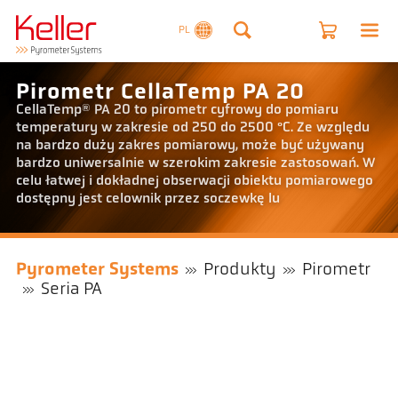
PL
Pirometr CellaTemp PA 20
CellaTemp® PA 20 to pirometr cyfrowy do pomiaru
temperatury w zakresie od 250 do 2500 °C. Ze względu
na bardzo duży zakres pomiarowy, może być używany
bardzo uniwersalnie w szerokim zakresie zastosowań. W
celu łatwej i dokładnej obserwacji obiektu pomiarowego
dostępny jest celownik przez soczewkę lu
Pyrometer Systems
Produkty
Pirometr
Seria PA