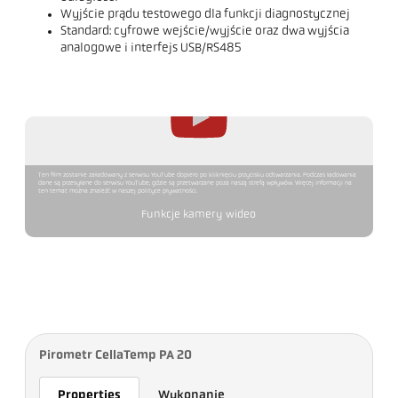
Wyjście prądu testowego dla funkcji diagnostycznej
Standard: cyfrowe wejście/wyjście oraz dwa wyjścia
analogowe i interfejs USB/RS485
Ten film zostanie załadowany z serwisu YouTube dopiero po kliknięciu przycisku odtwarzania. Podczas ładowania
dane są przesyłane do serwisu YouTube, gdzie są przetwarzane poza naszą strefą wpływów. Więcej informacji na
ten temat można znaleźć w naszej polityce prywatności.
Funkcje kamery wideo
Pirometr CellaTemp PA 20
Properties
Wykonanie