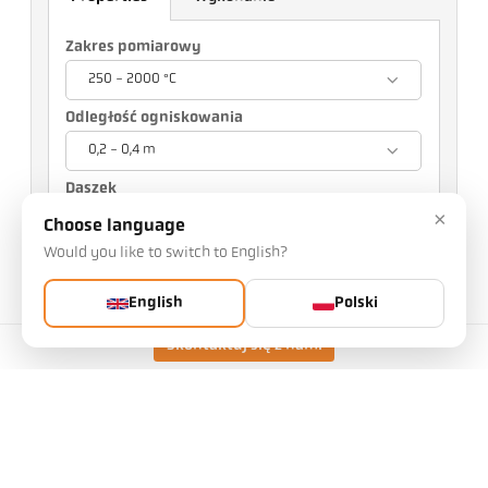
Zakres pomiarowy
250 - 2000 °C
Odległość ogniskowania
0,2 - 0,4 m
Daszek
×
Przezroczysty daszek
Choose language
Would you like to switch to English?
Twój wybór będzie miał wpływ na inne
ustawienia
English
Polski
Nr art.: 1016365
Skontaktuj się z nami
Nr PGB: 500
Możesz zażądać od nas tego artykułu
Ilość:
Poproś o artykuł