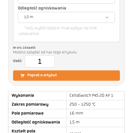
Odległość ogniskowania
1,5 m
Twój wybór będzie miał wpływ na inne
ustawienia
Nr art.: 1044455
Możesz zażądać od nas tego artykułu
Ilość:
Poproś o artykuł
Wykonanie
CellaSwitch PKS 20 AF 1
Zakres pomiarowy
250 - 1250 °C
Pole pomiarowe
16 mm
Odległość ogniskowania
1,5 m
Kształt pola