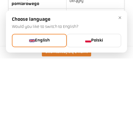
okrągły
pomiarowego
Zasada pomiaru
jednokolorowy
×
Choose language
Would you like to switch to English?
English
Polski
Dane techniczne
Skontaktuj się z nami
Pliki do pobrania
Kalkulator pola widzenia
Akcesoria
Kalkulator emisyjności
Żądanie aplikacji