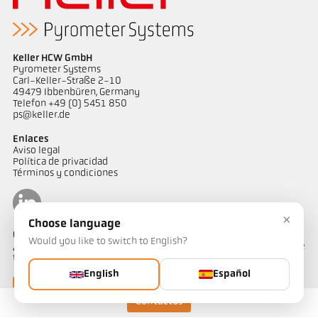
Keller HCW GmbH
Pyrometer Systems
Carl-Keller-Straße 2-10
49479 Ibbenbüren, Germany
Telefon +49 (0) 5451 850
ps@keller.de
Enlaces
Aviso legal
Política de privacidad
Términos y condiciones
×
Choose language
Contactos
Would you like to switch to English?
¿Tiene alguna pregunta sobre nuestras soluciones de medición de
temperatura? Nuestro equipo estará encantado de atenderle.
English
Español
Contáctenos
Contactos