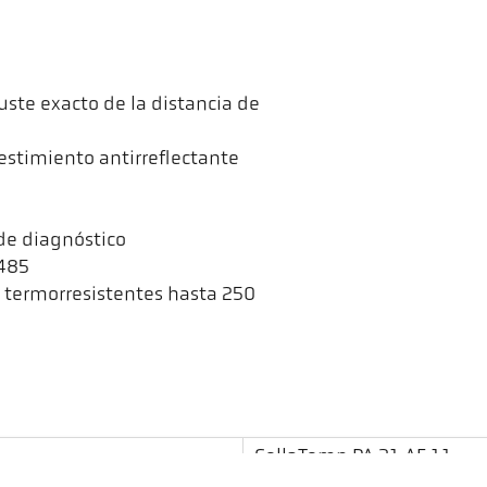
ste exacto de la distancia de
estimiento antirreflectante
 de diagnóstico
 485
a termorresistentes hasta 250
CellaTemp PA 31 AF 11