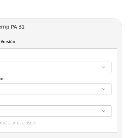
emp PA 31
Versión
ue
ará a otros ajustes