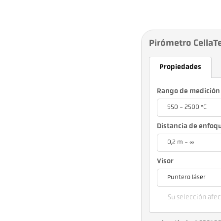
Pirómetro CellaT
Propiedades
Rango de medición
550 - 2500 °C
Distancia de enfoq
0,2 m - ∞
Visor
Puntero láser
Su selección afect