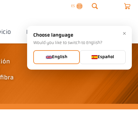
ES
vicio
Empresa
Contactos
×
Choose language
Would you like to switch to English?
English
Español
ción
fibra