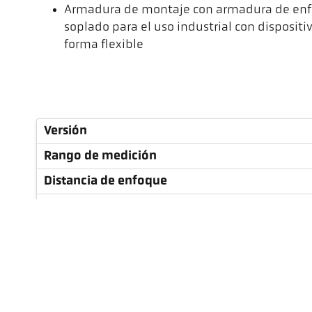
Armadura de montaje con armadura de enfr
soplado para el uso industrial con dispositi
forma flexible
Versión
Rango de medición
Distancia de enfoque
Forma del campo de visión
Relación óptica
Objetivo
Principio de medición
Dispositivo de mira