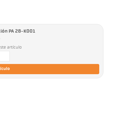
ción PA 28-K001
4
ste artículo
tículo