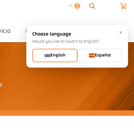
ES
vicio
Empresa
Contactos
×
Choose language
Would you like to switch to English?
English
Español
e