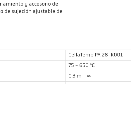
iamiento y accesorio de
vo de sujeción ajustable de
CellaTemp PA 28-K001
75 - 650 °C
0,3 m - ∞
redondo
48 : 1
PZ 20.08
espectral
Visor a través de la lente