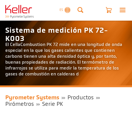
ES
Sistema de medición PK 72-
K003
El CellaCombustion PK 72 mide en una longitud de onda
especial en la que los gases calientes que contienen
carbono tienen una alta densidad óptica y, por tanto,
buenas propiedades de radiación. El termómetro de
infrarrojos se utiliza para medir la temperatura de los
gases de combustión en calderas d
Pyrometer Systems
Productos
Pirómetros
Serie PK