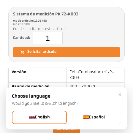
Sistema de medición PK 72-K003
n.o de artículo: 1103493
n.o PGB: 500
Puede solicitarnos este artículo
Cantidad:
Solicitar artículo
Versión
CellaCombustion PK 72-
K003
Rango de medición
400 - 2000 °C
×
Campo de medición
7 mm
Choose language
Would you like to switch to English?
Distancia de enfoque
0,4 m
Forma del campo de
redondo
English
Español
visión
Principio de medición
espectral
Contactos