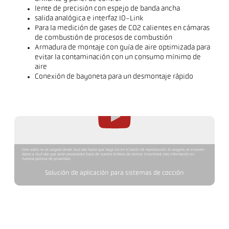
lente de precisión con espejo de banda ancha
salida analógica e interfaz IO-Link
Para la medición de gases de CO2 calientes en cámaras
de combustión de procesos de combustión
Armadura de montaje con guía de aire optimizada para
evitar la contaminación con un consumo mínimo de
aire
Conexión de bayoneta para un desmontaje rápido
Este video no se cargará desde YouTube hasta que haga clic en el botón de reproducción. Al cargarlo, se enviarán
datos a YouTube que serán procesados fuera de nuestro ámbito de control. Encontrará más información en
nuestra política de privacidad.
Solución de aplicación para sistemas de cocción